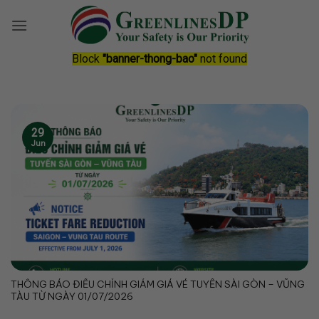
Skip
to
content
Block
"banner-thong-bao"
not found
29
Jun
THÔNG BÁO ĐIỀU CHỈNH GIẢM GIÁ VÉ TUYẾN SÀI GÒN – VŨNG
TÀU TỪ NGÀY 01/07/2026