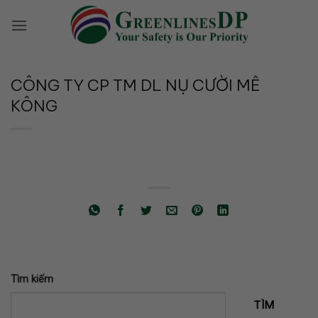
Bỏ
qua
nội
dung
CÔNG TY CP TM DL NỤ CƯỜI MÊ
KÔNG
Tìm kiếm
TÌM