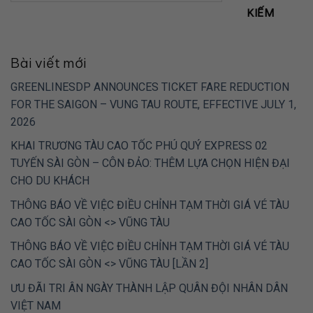
KIẾM
Bài viết mới
GREENLINESDP ANNOUNCES TICKET FARE REDUCTION
FOR THE SAIGON – VUNG TAU ROUTE, EFFECTIVE JULY 1,
2026
KHAI TRƯƠNG TÀU CAO TỐC PHÚ QUÝ EXPRESS 02
TUYẾN SÀI GÒN – CÔN ĐẢO: THÊM LỰA CHỌN HIỆN ĐẠI
CHO DU KHÁCH
THÔNG BÁO VỀ VIỆC ĐIỀU CHỈNH TẠM THỜI GIÁ VÉ TÀU
CAO TỐC SÀI GÒN <> VŨNG TÀU
THÔNG BÁO VỀ VIỆC ĐIỀU CHỈNH TẠM THỜI GIÁ VÉ TÀU
CAO TỐC SÀI GÒN <> VŨNG TÀU [LẦN 2]
ƯU ĐÃI TRI ÂN NGÀY THÀNH LẬP QUÂN ĐỘI NHÂN DÂN
VIỆT NAM